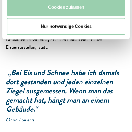
Verwaltungsbereich hergerichtet.
Cookies zulassen
Der 2018 fertiggestellte Bauabschnitt umfasste das Cellarium im
Westflügel und das ehemalige Brauhaus. Auf einer Fläche von ca.
Nur notwendige Cookies
900 m² fanden denkmalgerechte Instandsetzungen und
Umbauten als Grundlage für den Einbau einer neuen
Dauerausstellung statt.
„Bei Eis und Schnee habe ich damals
dort gestanden und jeden einzelnen
Ziegel ausgemessen. Wenn man das
gemacht hat, hängt man an einem
Gebäude.“
Onno Folkerts