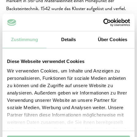
markiert in Stil-und Materialeinheit einen Höhepunkt der
Backsteintechnik. 1542 wurde das Kloster aufgelöst und verfiel.
Ab ca. 1810 nahm sich Architekt Karl Friedrich Schinkel der
heruntergekommenen Gebäude an und entwickelte ein
nationales, romantisches Instandsetzungskonzept. Um 1835 legte
Zustimmung
Details
Über Cookies
der Gartenarchitekt Lenné seinen Situationsplan Chorin vor.
Heute fehlen der Kirche die Gewölbe, das südliche Seitenschiff
Diese Webseite verwendet Cookies
mit Kreuzgang sowie die Fürstenempore. Der Ostflügel besitzt
Wir verwenden Cookies, um Inhalte und Anzeigen zu
kein Obergeschoss mehr, im Westteil fehlen die Gewölbe in
personalisieren, Funktionen für soziale Medien anbieten
beiden Geschossen. Der Südflügel fehlt bis auf Mauerreste,
zu können und die Zugriffe auf unsere Website zu
während das Abthaus erhalten geblieben ist.
analysieren. Außerdem geben wir Informationen zu Ihrer
Verwendung unserer Website an unsere Partner für
Seit 1992 wird der Gebäudekomplex durch A&P in
soziale Medien, Werbung und Analysen weiter. Unsere
verschiedenen Bauabschnitten saniert. So wird die Klosteranlage
Partner führen diese Informationen möglicherweise mit
heute erfolgreich für Musikveranstaltungen und Besichtigungen
weiteren Daten zusammen, die Sie ihnen bereitgestellt
genutzt. Nebengebäude wurden zu Eingangs-, Sanitär- und
haben oder die sie im Rahmen Ihrer Nutzung der Dienste
Informationsbereichen sowie als Restaurant und
gesammelt haben.