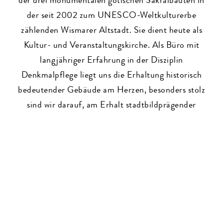
der drei monumentalen gotischen Sakralbauten in
der seit 2002 zum UNESCO-Weltkulturerbe
zählenden Wismarer Altstadt. Sie dient heute als
Kultur- und Veranstaltungskirche. Als Büro mit
langjähriger Erfahrung in der Disziplin
Denkmalpflege liegt uns die Erhaltung historisch
bedeutender Gebäude am Herzen, besonders stolz
sind wir darauf, am Erhalt stadtbildprägender
Denkmäler in unser Heimatstadt Wismar und der
gesamten Region bis nach Brandenburg beteiligt
zu sein. Aber auch im Bereich Neubau blicken wir
auf spannende Projekte zurück.